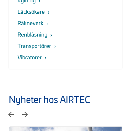
Kylning
Läcksökare
Räkneverk
Renblåsning
Transportörer
Vibratorer
Nyheter hos AIRTEC