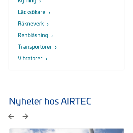
Kylning
Läcksökare
Räkneverk
Renblåsning
Transportörer
Vibratorer
Nyheter hos AIRTEC