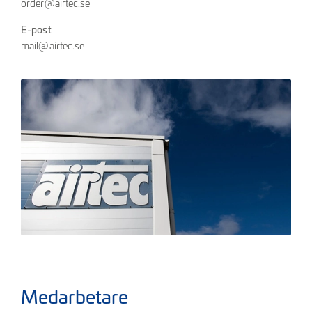
order@airtec.se
E-post
mail@airtec.se
Medarbetare