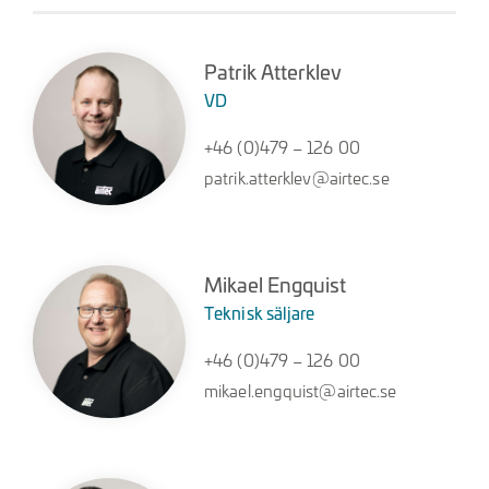
Patrik Atterklev
VD
+46 (0)479 – 126 00
patrik.atterklev@airtec.se
Mikael Engquist
Teknisk säljare
+46 (0)479 – 126 00
mikael.engquist@airtec.se