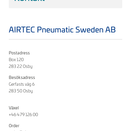
AIRTEC Pneumatic Sweden AB
Postadress
Box 120
283 22 Osby
Besöksadress
Gerfasts väg 6
283 50 Osby
Växel
+46 479 126 00
Order