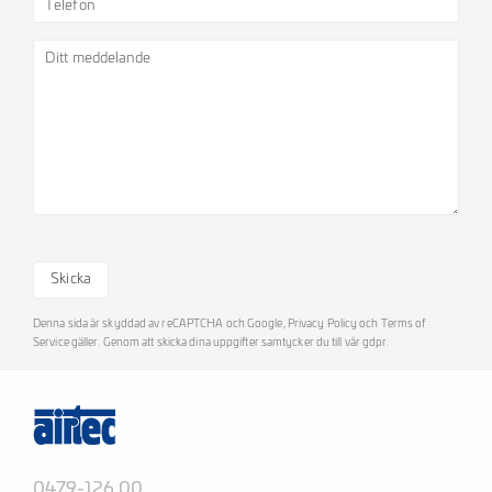
Lämna
detta
fält
Denna sida är skyddad av reCAPTCHA och Google,
Privacy Policy
och
Terms of
Service
gäller. Genom att skicka dina uppgifter samtycker du till vår
gdpr
.
tomt.
0479-126 00