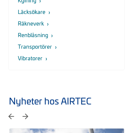
Kylning
Läcksökare
Räkneverk
Renblåsning
Transportörer
Vibratorer
Nyheter hos AIRTEC