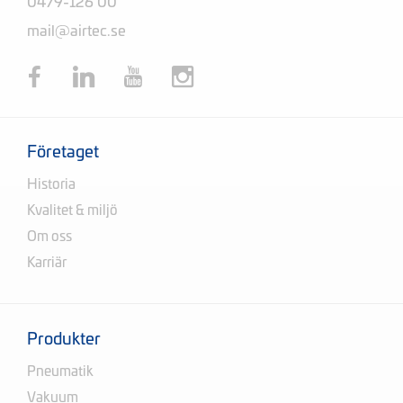
0479-126 00
mail@airtec.se
Företaget
Historia
Kvalitet & miljö
Om oss
Karriär
Produkter
Pneumatik
Vakuum