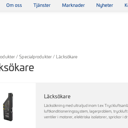
Om oss
Tjänster
Marknader
Nyheter
K
odukter
/
Specialprodukter
/ Läcksökare
ksökare
Läcksökare
Läcksökning med ultraljud inom t.ex Tryckluftsanl
luftkonditioneringssystem, lagerproblem, tryckluf
ventiler i motorer, elektriska isolatorer, sprickor 