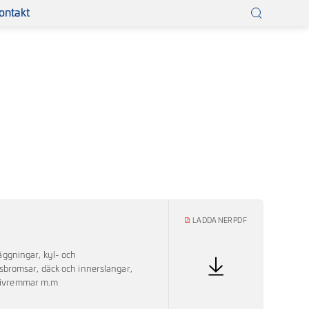
ontakt
×
LADDA NER PDF
äggningar, kyl- och
tsbromsar, däck och innerslangar,
i drivremmar m.m