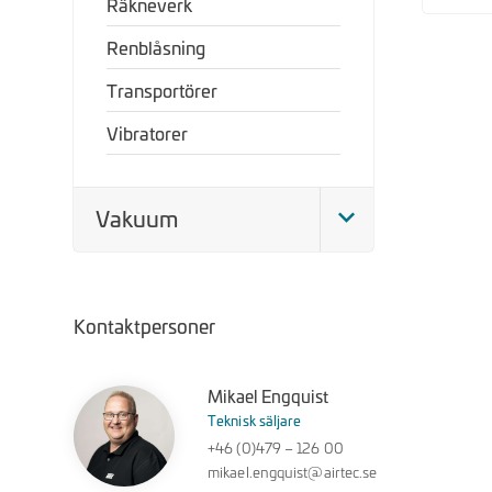
Räkneverk
Renblåsning
Transportörer
Vibratorer
Vakuum
Kontaktpersoner
Mikael Engquist
Teknisk säljare
+46 (0)479 – 126 00
mikael.engquist@airtec.se