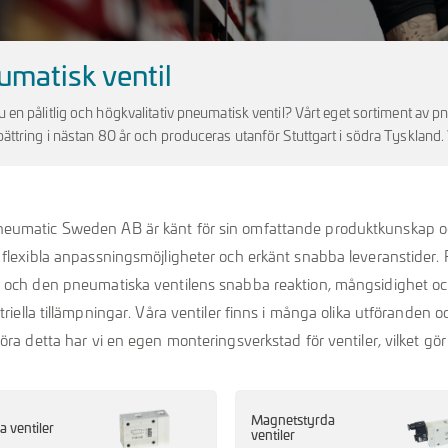
matisk ventil
u en pålitlig och högkvalitativ pneumatisk ventil? Vårt eget sortiment av
bättring i nästan 80 år och produceras utanför Stuttgart i södra Tyskland
eumatic Sweden AB är känt för sin omfattande produktkunskap och
 flexibla anpassningsmöjligheter och erkänt snabba leveranstider.
 och den pneumatiska ventilens snabba reaktion, mångsidighet och
striella tillämpningar. Våra ventiler finns i många olika utföranden 
öra detta har vi en egen monteringsverkstad för ventiler, vilket gör o
Magnetstyrda
a ventiler
ventiler