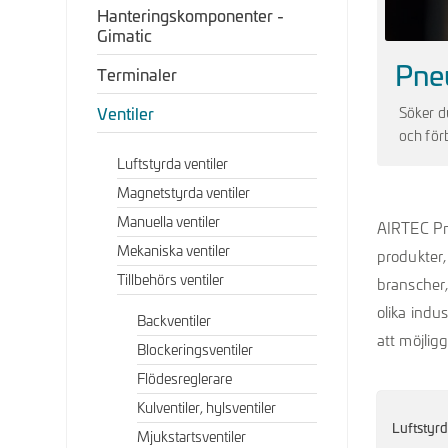
Hanteringskomponenter -
Gimatic
Pneu
Terminaler
Ventiler
Söker d
och för
Luftstyrda ventiler
Magnetstyrda ventiler
Manuella ventiler
AIRTEC Pn
Mekaniska ventiler
produkter,
Tillbehörs ventiler
branscher,
olika indu
Backventiler
att möjligg
Blockeringsventiler
Flödesreglerare
Kulventiler, hylsventiler
Luftstyrd
Mjukstartsventiler