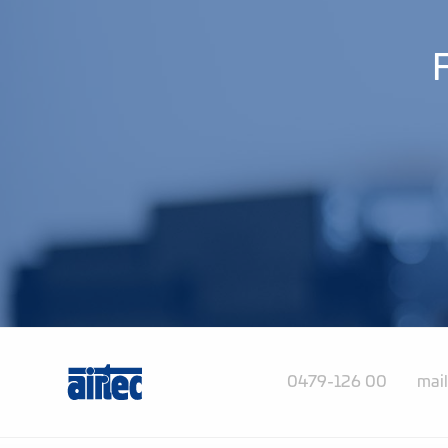
F
0479-126 00
mai