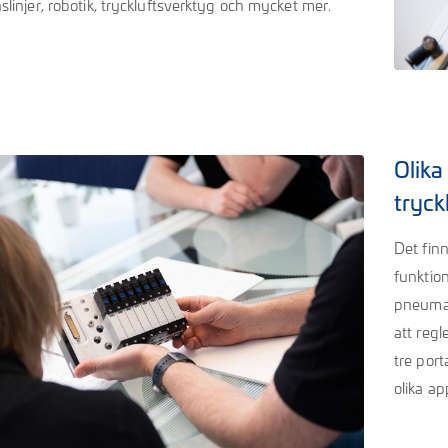
slinjer, robotik, tryckluftsverktyg och mycket mer.
Olika
tryck
Det finn
funktio
pneumati
att regl
tre port
olika ap