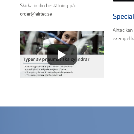
Skicka in din beställning på:
order@airtec.se
Specia
Airtec kan
exempel ka