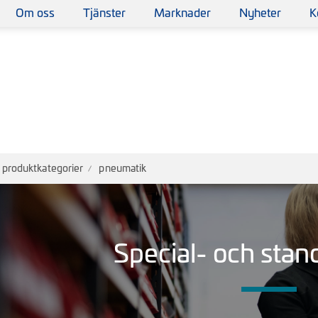
Om oss
Tjänster
Marknader
Nyheter
K
produktkategorier
pneumatik
Special- och stan