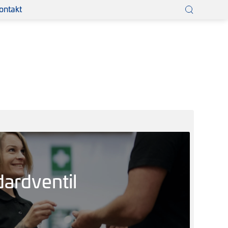
ontakt
×
dardventil