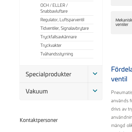
OCH / ELLER /
Snabbavluftare
Regulator, Luftsparventil
Mekanis
ventiler
Tidventiler, Signalavbrytare
Tryckfallsavkännare
Tryckvakter
Tvåhandsstyrning
Fördel
Specialprodukter
ventil
Vakuum
Pneumatisk
används fö
drivs av tr
användnin
Kontaktpersoner
mängd olik